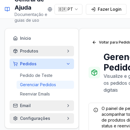
Ajuda
🇧🇷 PT
Fazer Login
Documentação e
guias de uso
Início
Voltar para Pedid
Produtos
Geren
Pedidos
Pedid
Pedido de Teste
Visualize e 
os pedidos 
Gerenciar Pedidos
digitais
Reenviar Emails
Email
O painel de p
acompanhar to
Configurações
de produtos dig
status e reenvi