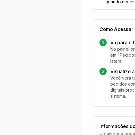
quando necess
Como Acessar 
Vá para o
1
No painel pr
em "Pedido
lateral.
Visualize a 
2
Você verá t
pedidos co
digitais pr
sistema.
Informações do
O que você pode