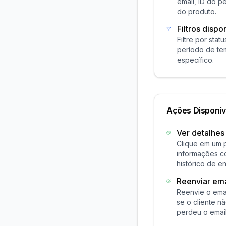
email, ID do 
do produto.
Filtros dispo
Filtre por stat
período de te
específico.
Ações Disponív
Ver detalhes
Clique em um 
informações c
histórico de en
Reenviar ema
Reenvie o ema
se o cliente n
perdeu o email 