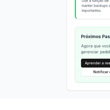
Use a função de 
manter backups 
importantes.
Próximos Pa
Agora que voc
gerenciar pedid
Aprender a ree
Notificar 